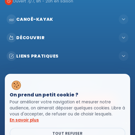
Ouvert 7j/7, 8h - 20h en saison
CANOË-KAYAK
DÉCOUVRIR
LIENS PRATIQUES
Pavillon Viking Bateaux
416 Route des Gorges, 07150 Vallon-Pont-d'Arc
On prend un petit cookie ?
Pour améliorer votre navigation et mesurer notre
CALCULER L'ITINÉRAIRE
NOUS CONTACTER
audience, on aimerait déposer quelques cookies. Libre à
vous d'accepter, de refuser ou de choisir lesquels.
En savoir plus
Retrouvez toute l'actualité Viking Bateaux sur les réseaux !
TOUT REFUSER