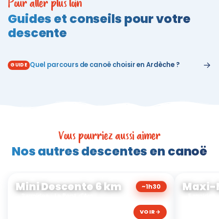
Pour aller plus loin
Guides et conseils pour votre
descente
→
Quel parcours de canoë choisir en Ardèche ?
GUIDE
Vous pourriez aussi aimer
Nos autres descentes en canoë
Mini Descente 6 km
Maxi-M
~1h30
3 rapides
Le Pont d'Arc
5 rapides
25 €
VOIR
→
À partir de
À partir d