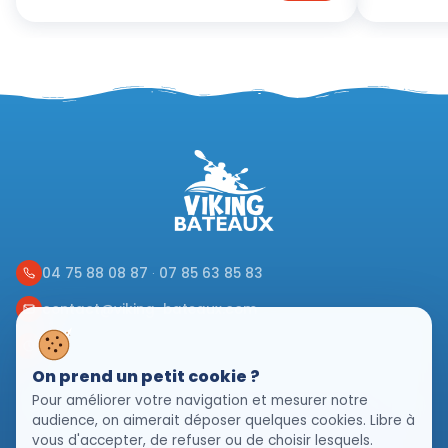
04 75 88 08 87
·
07 85 63 85 83
contact@viking-bateaux.com
Ouvert 7j/7, 8h - 20h en saison
On prend un petit cookie ?
Pour améliorer votre navigation et mesurer notre
CANOË-KAYAK
audience, on aimerait déposer quelques cookies. Libre à
vous d'accepter, de refuser ou de choisir lesquels.