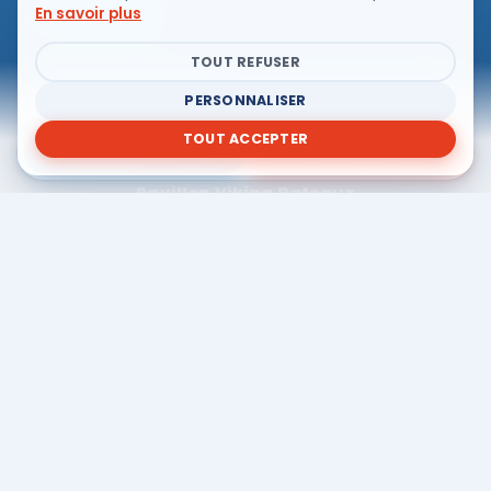
En savoir plus
DÉCOUVRIR
TOUT REFUSER
LIENS PRATIQUES
PERSONNALISER
TOUT ACCEPTER
NOS TARIFS
DÈS 40 € · RÉSERVER
Pavillon Viking Bateaux
416 Route des Gorges, 07150 Vallon-Pont-d'Arc
CALCULER L'ITINÉRAIRE
NOUS CONTACTER
Retrouvez toute l'actualité Viking Bateaux sur les réseaux !
Viking Bateaux · Tous droits réservés © 2026
|
Création &
hébergement
Indigo Theory